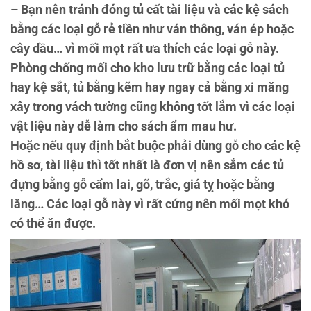
– Bạn nên tránh đóng tủ cất tài liệu và các kệ sách
bằng các loại gỗ rẻ tiền như ván thông, ván ép hoặc
cây dầu… vì mối mọt rất ưa thích các loại gỗ này.
Phòng chống mối cho kho lưu trữ bằng các loại tủ
hay kệ sắt, tủ bằng kẽm hay ngay cả bằng xi măng
xây trong vách tường cũng không tốt lắm vì các loại
vật liệu này dễ làm cho sách ẩm mau hư.
Hoặc nếu quy định bắt buộc phải dùng gỗ cho các kệ
hồ sơ, tài liệu thì tốt nhất là đơn vị nên sắm các tủ
đựng bằng gỗ cẩm lai, gõ, trắc, giá tỵ hoặc bằng
lăng… Các loại gỗ này vì rất cứng nên mối mọt khó
có thể ăn được.