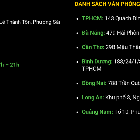
DANH SÁCH VĂN PHÒNG
TPHCM:
143 Quách Đì
 Lê Thánh Tôn, Phường Sài
Đà Nẵng:
479 Hải Phòn
Cần Thơ:
29B Mậu Thân,
Bình Dương:
188/24/1/3
7h – 21h
TPHCM
Đồng Nai:
788 Trần Quố
Long An:
Khu phố 3, Ng
Quảng Nam:
Tổ 10, Ph