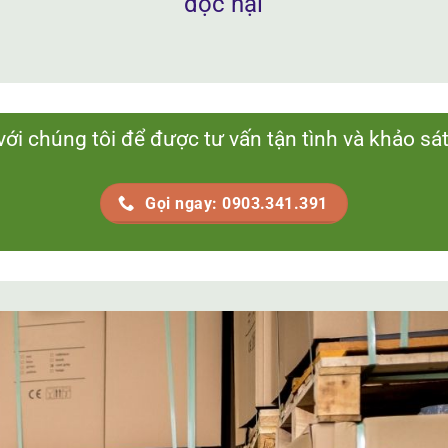
độc hại
với chúng tôi để được tư vấn tận tình và khảo sá
Gọi ngay: 0903.341.391