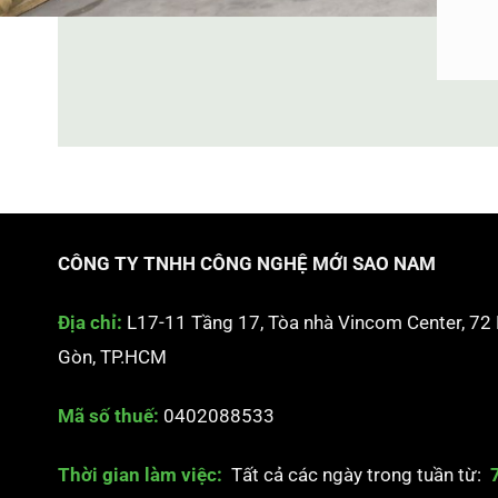
CÔNG TY TNHH CÔNG NGHỆ MỚI SAO NAM
Địa chỉ:
L17-11 Tầng 17, Tòa nhà Vincom Center, 72
Gòn, TP.HCM
Mã số thuế:
0402088533
Thời gian làm việc:
Tất cả các ngày trong tuần từ: