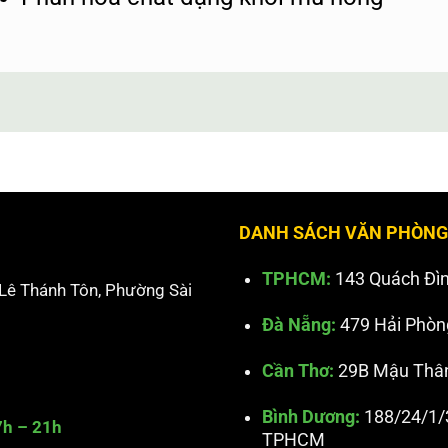
DANH SÁCH VĂN PHÒNG
TPHCM:
143 Quách Đì
 Lê Thánh Tôn, Phường Sài
Đà Nẵng:
479 Hải Phòn
Cần Thơ:
29B Mậu Thân,
Bình Dương:
188/24/1/3
7h – 21h
TPHCM