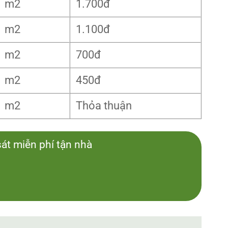
m2
1.700đ
m2
1.100đ
m2
700đ
m2
450đ
m2
Thỏa thuận
sát miễn phí tận nhà