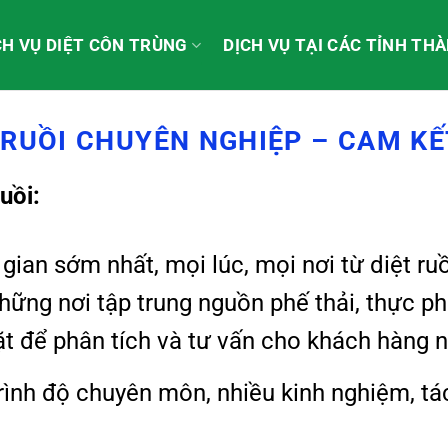
CH VỤ DIỆT CÔN TRÙNG
DỊCH VỤ TẠI CÁC TỈNH TH
 RUỒI CHUYÊN NGHIỆP – CAM KẾ
uồi:
gian sớm nhất, mọi lúc, mọi nơi từ diệt ru
những nơi tập trung nguồn phế thải, thực 
ặt để phân tích và tư vấn cho khách hàng n
trình độ chuyên môn, nhiều kinh nghiệm, t