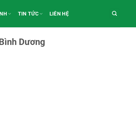
ÀNH
TIN TỨC
LIÊN HỆ
 Bình Dương