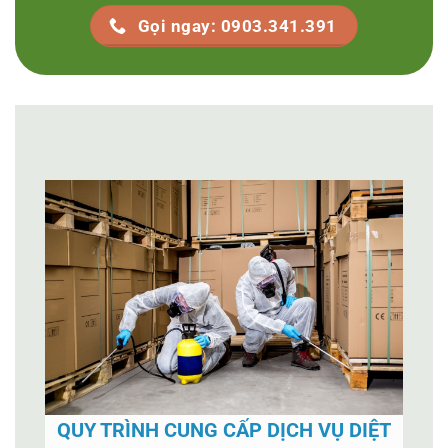
Gọi ngay: 0903.341.391
QUY TRÌNH CUNG CẤP DỊCH VỤ DIỆT