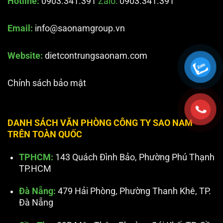
Hotline:
0903.341.391
Zalo:
0903.341.391
Email:
info@saonamgroup.vn
Website:
dietcontrungsaonam.com
Chính sách bảo mật
DANH SÁCH VĂN PHÒNG CÔNG TY SAO NAM
TRÊN TOÀN QUỐC
TPHCM:
143 Quách Đình Bảo, Phường Phú Thạnh
TP.HCM
Đà Nẵng:
479 Hải Phòng, Phường Thanh Khê, TP.
Đà Nẵng