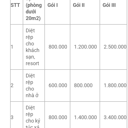
STT
(phòng
Gói I
Gói II
Gói III
dưới
20m2)
Diệt
rệp
cho
1
800.000
1.200.000
2.500.000
khách
sạn,
resort
Diệt
rệp
2
600.000
800.000
1.800.000
cho
nhà ở
Diệt
rệp
3
800.000
1.400.000
3.400.000
cho ký
túc xá